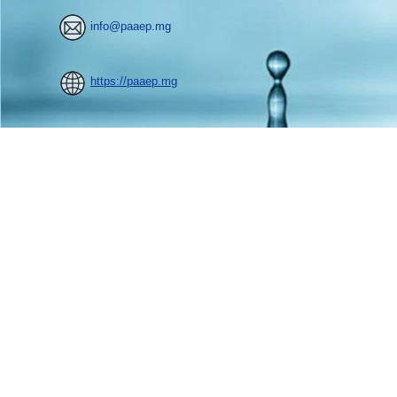
info@paaep.mg
https://paaep.mg