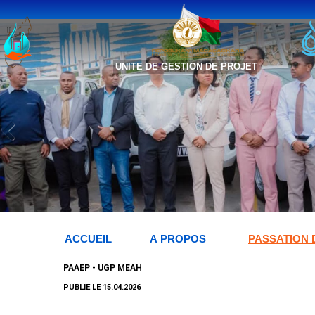
UNITE DE GESTION DE PROJET
ACCUEIL
A PROPOS
PASSATION
PASSATION
PAAEP - UGP MEAH
PUBLIE LE 15.04.2026