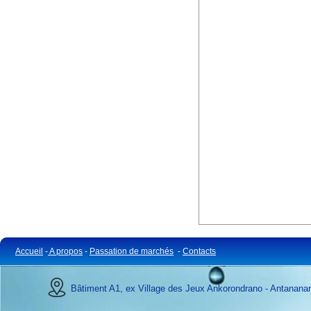
Accueil
-
A propos
-
Passation de marchés
-
Contacts
Bâtiment A1, ex Village des Jeux Ankorondrano - Antananar